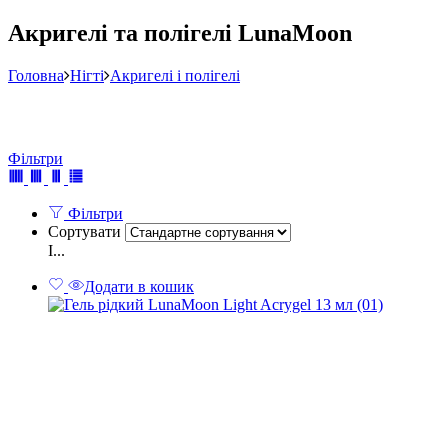
Акригелі та полігелі LunaMoon
Головна
Нігті
Акригелі і полігелі
Фільтри
Фільтри
Сортувати
І...
Додати в кошик