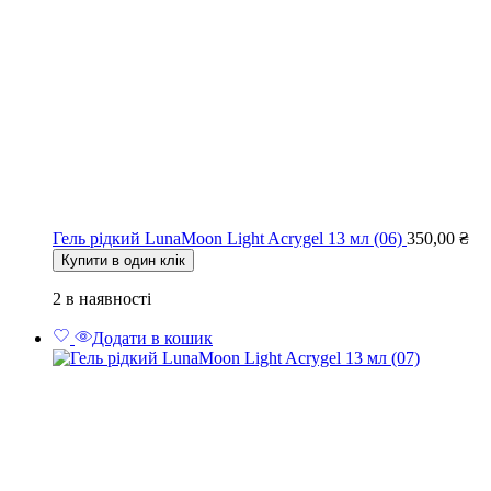
Гель рідкий LunaMoon Light Acrygel 13 мл (06)
350,00
₴
Купити в один клік
2 в наявності
Додати в кошик