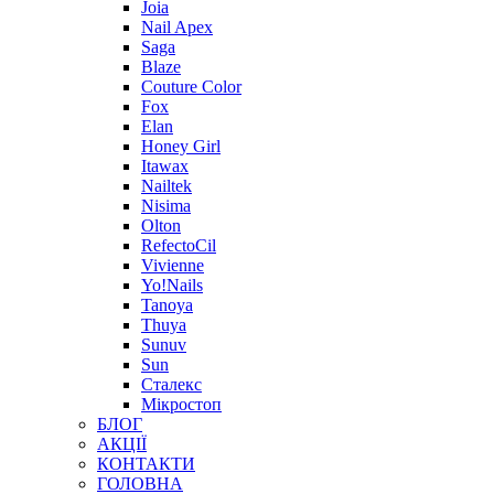
Joia
Nail Apex
Saga
Blaze
Couture Color
Fox
Elan
Honey Girl
Itawax
Nailtek
Nisima
Olton
RefectoCil
Vivienne
Yo!Nails
Tanoya
Thuya
Sunuv
Sun
Сталекс
Мікростоп
БЛОГ
АКЦІЇ
КОНТАКТИ
ГОЛОВНА