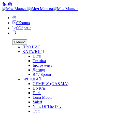
0
Кошик
0
Обране
Меню
ПРО НАС
КАТАЛОГ
Нігті
Техніка
Інструмент
Догляд
Вії / Брови
БРЕНДИ
GÉMELY (GA&MA)
DNK’a
Dark
Luna Moon
Valeri
Nails Of The Day
Cult