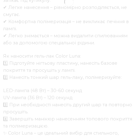
затікає під кутикулу.
✔ Легке нанесення – рівномірно розподіляється, не
смугає.
✔ Комфортна полімеризація – не викликає печіння в
лампі.
✔ Легко знімається – можна видалити спилюванням
або за допомогою спеціальної рідини.
Як наносити гель-лак Color Luna:
1️⃣ Підготуйте нігтьову пластину, нанесіть базове
покриття та просушіть у лампі.
2️⃣ Нанесіть тонкий шар гель-лаку, полімеризуйте:
LED-лампа (48 Вт) – 30-60 секунд
UV-лампа (36 Вт) – 120 секунд
3️⃣ При необхідності нанесіть другий шар та повторно
просушіть.
4️⃣ Завершіть манікюр нанесенням топового покриття
та полімеризацією.
✨ Color Luna – це ідеальний вибір для стильного,