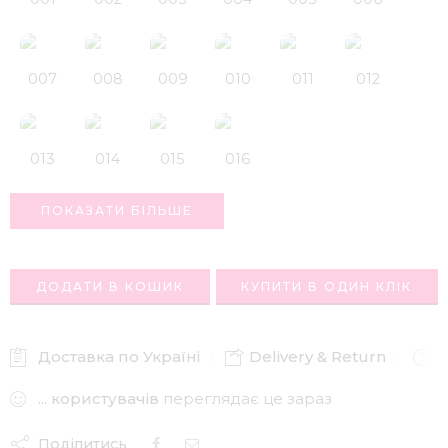
007
008
009
010
011
012
013
014
015
016
ПОКАЗАТИ БІЛЬШЕ
ДОДАТИ В КОШИК
КУПИТИ В ОДИН КЛІК
Доставка по Україні
Delivery & Return
A
...
користувачів
переглядає це зараз
Поділитись