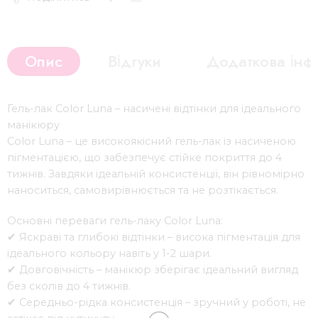
Опис
Відгуки
Додаткова інф
Гель-лак Color Luna – насичені відтінки для ідеального
манікюру
Color Luna – це високоякісний гель-лак із насиченою
пігментацією, що забезпечує стійке покриття до 4
тижнів. Завдяки ідеальній консистенції, він рівномірно
наноситься, самовирівнюється та не розтікається.
Основні переваги гель-лаку Color Luna:
✔ Яскраві та глибокі відтінки – висока пігментація для
ідеального кольору навіть у 1-2 шари.
✔ Довговічність – манікюр зберігає ідеальний вигляд
без сколів до 4 тижнів.
✔ Середньо-рідка консистенція – зручний у роботі, не