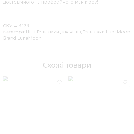
довговічного та професійного манікюру!
СКУ →
34294
Категорії:
Нігті
,
Гель-лаки для нігтів
,
Гель-лаки LunaMoon
Brand:
LunaMoon
Схожі товари