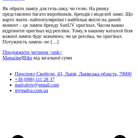
Як обрати лампу для гель-лаку, чи гелю. На ринку
представлено багато виробників, брендів і моделей ламп. Що
варто знати- найпопулярніші і найбільш якісні на даний
момент – це лампи бренду SunUV оригінал. Часом важко
відрізнити оригінал від репліки. Тому, в нашому каталозі біля
кожної лампи буде зазначено, чи це репліка, чи оригінал.
Потужність лампи- не […]
Продовжити читання <unk>
Magazine
І
Bike
від загальної суми
Проспект Свободи, 43, Львів, Львівська область, 79000
+38 (098) 111 28 37
malvalviv@gmail.com
mymalva.com.ua