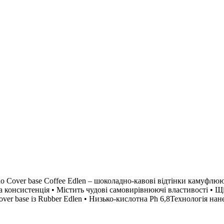
no Cover base Coffee Edlen – шоколадно-кавові відтінки камуфлюю
на консистенція • Містить чудові самовирівнюючі властивості • Щ
r base із Rubber Edlen • Низько-кислотна Ph 6,8Технологія нане