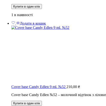
Купити в один клік
1 в наявності
Додати в кошик
Cover base Candy Edlen 9 ml. №52
210,00
₴
Cover base Candy Edlen №52 – молочний відтінок з лілови
Купити в один клік