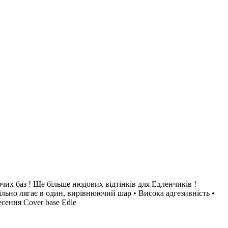
чих баз ! Ще більше нюдових відтінків для Едленчиків !
ільно лягає в один, вирівнюючий шар • Висока адгезивність •
сення Cover base Edle