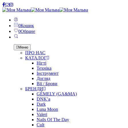
0
Кошик
0
Обране
Меню
ПРО НАС
КАТАЛОГ
Нігті
Техніка
Інструмент
Догляд
Вії / Брови
БРЕНДИ
GÉMELY (GA&MA)
DNK’a
Dark
Luna Moon
Valeri
Nails Of The Day
Cult