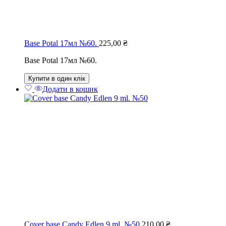
Base Potal 17мл №60.
225,00
₴
Base Potal 17мл №60.
Купити в один клік
Додати в кошик
Cover base Candy Edlen 9 ml. №50
210,00
₴