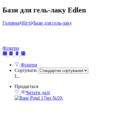
Бази для гель-лаку Edlen
Головна
Нігті
Бази для гель-лаку
Фільтри
Фільтри
Сортувати
І...
Продається
Читати далі