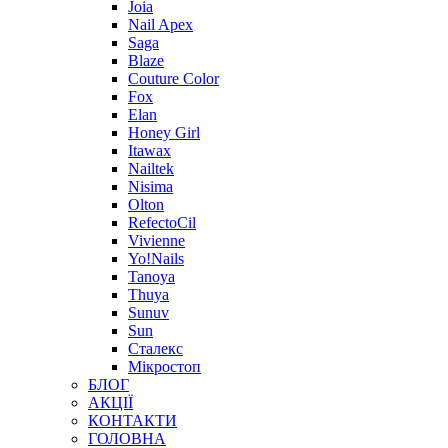
Joia
Nail Apex
Saga
Blaze
Couture Color
Fox
Elan
Honey Girl
Itawax
Nailtek
Nisima
Olton
RefectoCil
Vivienne
Yo!Nails
Tanoya
Thuya
Sunuv
Sun
Сталекс
Мікростоп
БЛОГ
АКЦІЇ
КОНТАКТИ
ГОЛОВНА