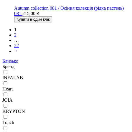
Autumn collection 081 / Осіння колекція (рідка пастель)
081
215,00
₴
Купити в один клік
1
2
…
22
Близько
Бренд
INFALAB
Heart
JOIA
KRYPTON
Touch