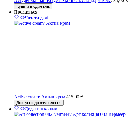
Acrygel Standart Beige / Акригель Стандарт Беж
535,00
₴
Купити в один клік
Продається
Читати далі
Active cream/ Актив крем
415,00
₴
Доступно до замовлення
Додати в кошик