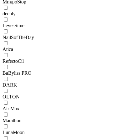
МикроStop
deeply
LevesSime
NailSofTheDay
Atica
RefectoCil
BaByliss PRO
DARK
OLTON
Air Max
Marathon
LunaMoon