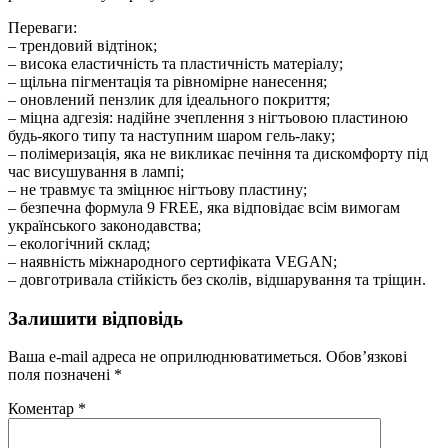
Переваги:
– трендовий відтінок;
– висока еластичність та пластичність матеріалу;
– щільна пігментація та рівномірне нанесення;
– оновлений пензлик для ідеального покриття;
– міцна адгезія: надійне зчеплення з нігтьовою пластиною
будь-якого типу та наступним шаром гель-лаку;
– полімеризація, яка не викликає печіння та дискомфорту під
час висушування в лампі;
– не травмує та зміцнює нігтьову пластину;
– безпечна формула 9 FREE, яка відповідає всім вимогам
українського законодавства;
– екологічний склад;
– наявність міжнародного сертифіката VEGAN;
– довготривала стійкість без сколів, відшарування та тріщин.
Залишити відповідь
Ваша e-mail адреса не оприлюднюватиметься.
Обов’язкові
поля позначені
*
Коментар
*