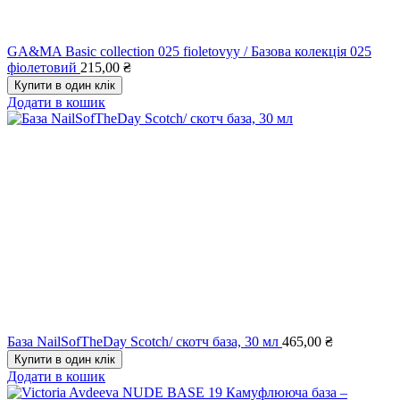
GA&MA Basic collection 025 fioletovyy / Базова колекція 025
фіолетовий
215,00
₴
Купити в один клік
Додати в кошик
База NailSofTheDay Scotch/ скотч база, 30 мл
465,00
₴
Купити в один клік
Додати в кошик