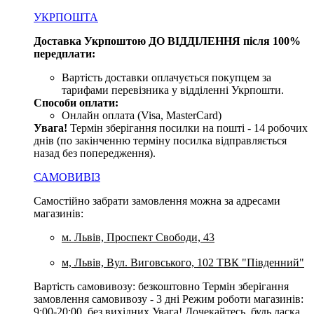
УКРПОШТА
Доставка Укрпоштою ДО ВІДДІЛЕННЯ після 100%
передплати:
Вартість доставки оплачується покупцем за
тарифами перевізника у відділенні Укрпошти.
Способи оплати:
Онлайн оплата (Visa, MasterCard)
Увага
!
Термін зберігання посилки на пошті - 14 робочих
днів (по закінченню терміну посилка відправляється
назад без попередження).
САМОВИВІЗ
Самостійно забрати замовлення можна за адресами
магазинів:
м. Львів, Проспект Свободи, 43
м, Львів, Вул. Виговського, 102 ТВК "Південний"
Вартість самовивозу: безкоштовно Термін зберігання
замовлення самовивозу - 3 дні Режим роботи магазинів:
9:00-20:00, без вихідних Увага! Дочекайтесь, будь ласка,