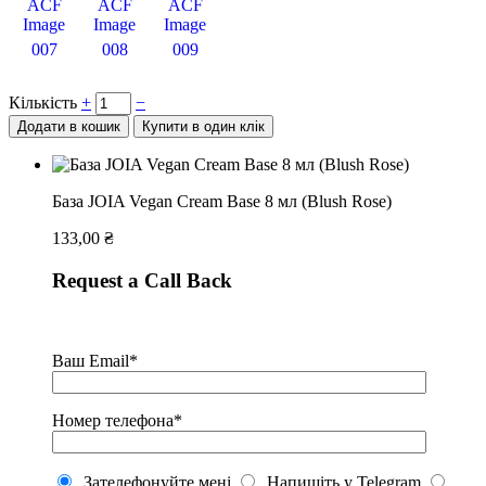
007
008
009
Кількість
+
−
Додати в кошик
Купити в один клік
База JOIA Vegan Cream Base 8 мл (Blush Rose)
133,00
₴
Request a Call Back
Ваш Email*
Номер телефона*
Зателефонуйте мені
Напишіть у Telegram