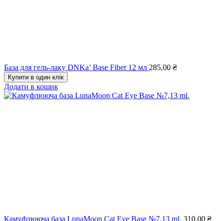
База для гель-лаку DNKa’ Base Fiber 12 мл
285,00
₴
Купити в один клік
Додати в кошик
Камуфлююча база LunaMoon Cat Eye Base №7,13 ml.
310,00
₴