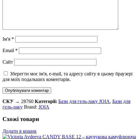
Ім'я
*
Email
*
Сайт
Зберегти моє ім'я, e-mail, та адресу сайту в цьому браузері
для моїх подальших коментарів.
СКУ →
28760
Категорії:
Бази для гель-лаку JOIA
,
Бази для
гель-лаку
Brand:
JOIA
Схожі товари
Додати в кошик