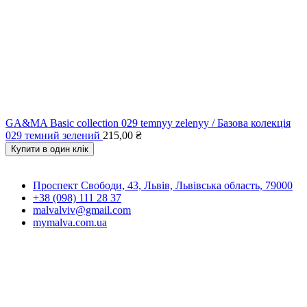
GA&MA Basic collection 029 temnyy zelenyy / Базова колекція
029 темний зелений
215,00
₴
Купити в один клік
Проспект Свободи, 43, Львів, Львівська область, 79000
+38 (098) 111 28 37
malvalviv@gmail.com
mymalva.com.ua