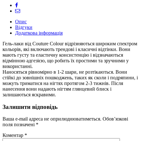
Опис
Відгуки
Додаткова інформація
Гель-лаки від Couture Colour відрізняються широким спектром
кольорів, які включають трендові і класичні відтінки. Вони
мають густу та еластичну консистенцію і відзначаються
відмінною адгезією, що робить їх простими та зручними у
використанні.
Наносяться рівномірно в 1-2 шари, не розтікаються. Вони
стійкі до зовнішніх пошкоджень, таких як сколи і подряпини, і
можуть триматися на нігтях протягом 2-3 тижнів. Після
нанесення вони надають нігтям глянцевий блиск і
залишаються яскравими.
Залишити відповідь
Ваша e-mail адреса не оприлюднюватиметься.
Обов’язкові
поля позначені
*
Коментар
*