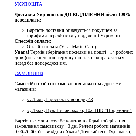
УКРПОШТА
Доставка Укрпоштою ДО ВІДДІЛЕННЯ після 100%
передплати:
Вартість доставки оплачується покупцем за
тарифами перевізника у відділенні Укрпошти.
Способи оплати:
Онлайн оплата (Visa, MasterCard)
Увага
!
Термін зберігання посилки на пошті - 14 робочих
днів (по закінченню терміну посилка відправляється
назад без попередження).
САМОВИВІЗ
Самостійно забрати замовлення можна за адресами
магазинів:
м. Львів, Проспект Свободи, 43
м, Львів, Вул. Виговського, 102 ТВК "Південний"
Вартість самовивозу: безкоштовно Термін зберігання
замовлення самовивозу - 3 дні Режим роботи магазинів:
9:00-20:00, без вихідних Увага! Дочекайтесь, будь ласка,