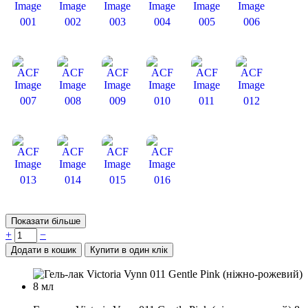
001
002
003
004
005
006
007
008
009
010
011
012
013
014
015
016
Показати більше
+
−
Додати в кошик
Купити в один клік