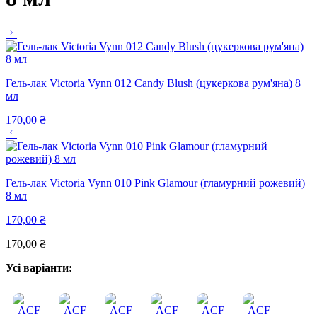
Гель-лак Victoria Vynn 012 Candy Blush (цукеркова рум'яна) 8
мл
170,00
₴
Гель-лак Victoria Vynn 010 Pink Glamour (гламурний рожевий)
8 мл
170,00
₴
170,00
₴
Усі варіанти: