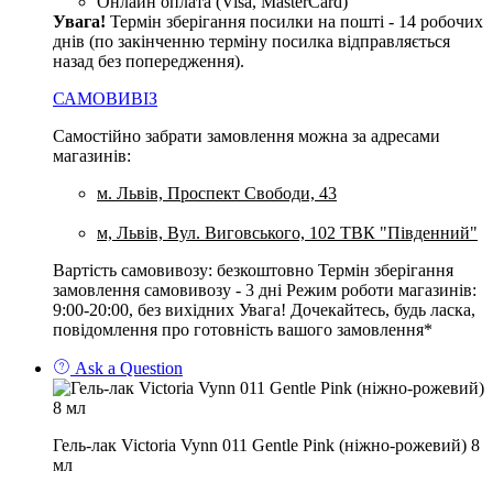
Онлайн оплата (Visa, MasterCard)
Увага
!
Термін зберігання посилки на пошті - 14 робочих
днів (по закінченню терміну посилка відправляється
назад без попередження).
САМОВИВІЗ
Самостійно забрати замовлення можна за адресами
магазинів:
м. Львів, Проспект Свободи, 43
м, Львів, Вул. Виговського, 102 ТВК "Південний"
Вартість самовивозу: безкоштовно Термін зберігання
замовлення самовивозу - 3 дні Режим роботи магазинів:
9:00-20:00, без вихідних Увага! Дочекайтесь, будь ласка,
повідомлення про готовність вашого замовлення*
Ask a Question
Гель-лак Victoria Vynn 011 Gentle Pink (ніжно-рожевий) 8
мл