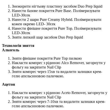
Знежирити нігтьову пластину засобом Duo Prep liquid
Нанести базове покриття Pure Base. Полімеризувати
LED-30сек
Нанести 2 шари Pure Creamy Hybrid. Полімеризувати
кожен окремо LED- 30сек
Нанести фінішне покриття Pure Top. Полімеризувати
LED-30сек
Зняти липкий шар засобом Duo Prep liquid
Технологія зняття
Алкоголь
Зняти фінішне покриття Pure Top пилкою
Накласти компрес з рідиною Alco Remover, загорнути у
фольгу на закріпити Nail Clip
Зняти компрес через 15хв та видалити залишки крем-
гелю апельсиновою паличкою.
Ацетон
Накласти компрес з рідиною Aceto Remover, загорнути у
фольгу на закріпити Nail Clip
Зняти компрес через 7-10хв та видалити залишки крем-
гелю апельсиновою паличкою.