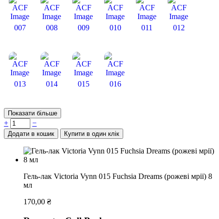
007
008
009
010
011
012
013
014
015
016
Показати більше
+
−
Додати в кошик
Купити в один клік
Гель-лак Victoria Vynn 015 Fuchsia Dreams (рожеві мрії) 8
мл
170,00
₴