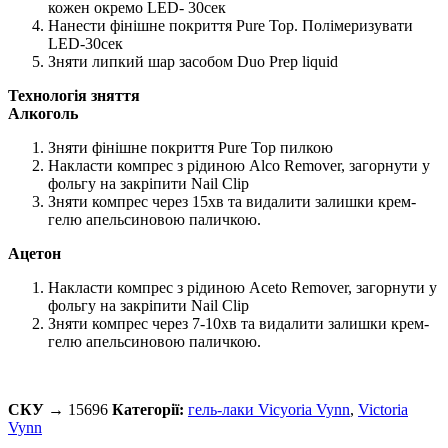
кожен окремо LED- 30сек
Нанести фінішне покриття Pure Top. Полімеризувати
LED-30сек
Зняти липкий шар засобом Duo Prep liquid
Технологія зняття
Алкоголь
Зняти фінішне покриття Pure Top пилкою
Накласти компрес з рідиною Alco Remover, загорнути у
фольгу на закріпити Nail Clip
Зняти компрес через 15хв та видалити залишки крем-
гелю апельсиновою паличкою.
Ацетон
Накласти компрес з рідиною Aceto Remover, загорнути у
фольгу на закріпити Nail Clip
Зняти компрес через 7-10хв та видалити залишки крем-
гелю апельсиновою паличкою.
СКУ →
15696
Категорії:
гель-лаки Vicyoria Vynn
,
Victoria
Vynn