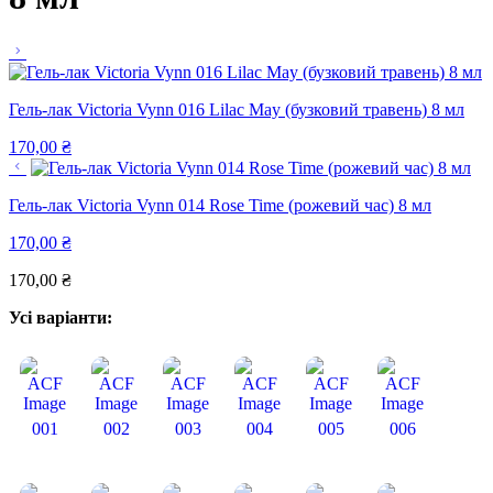
Гель-лак Victoria Vynn 016 Lilac May (бузковий травень) 8 мл
170,00
₴
Гель-лак Victoria Vynn 014 Rose Time (рожевий час) 8 мл
170,00
₴
170,00
₴
Усі варіанти:
001
002
003
004
005
006