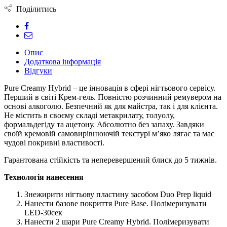
Поділитись
Опис
Додаткова інформація
Відгуки
Pure Creamy Hybrid – це інновація в сфері нігтьового сервісу.
Перший в світі Крем-гель. Повністю розчинний ремувером на
основі алкоголю. Безпечний як для майстра, так і для клієнта.
Не містить в своєму складі метакрилату, толуолу,
формальдегіду та ацетону. Абсолютно без запаху. Завдяки
своїй кремовій самовирівнюючій текстурі м’яко лягає та має
чудові покривні властивості.
Гарантована стійкість та неперевершений блиск до 5 тижнів.
Технологія нанесення
Знежирити нігтьову пластину засобом Duo Prep liquid
Нанести базове покриття Pure Base. Полімеризувати
LED-30сек
Нанести 2 шари Pure Creamy Hybrid. Полімеризувати