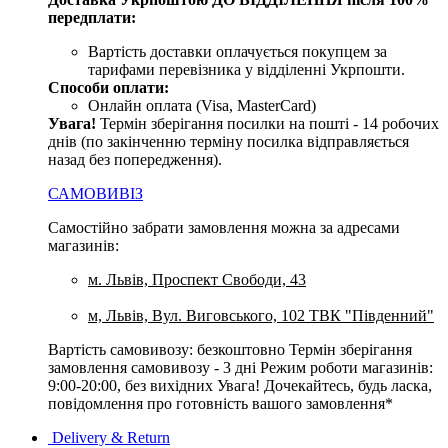
передплати:
Вартість доставки оплачується покупцем за
тарифами перевізника у відділенні Укрпошти.
Способи оплати:
Онлайн оплата (Visa, MasterCard)
Увага
!
Термін зберігання посилки на пошті - 14 робочих
днів (по закінченню терміну посилка відправляється
назад без попередження).
САМОВИВІЗ
Самостійно забрати замовлення можна за адресами
магазинів:
м. Львів, Проспект Свободи, 43
м, Львів, Вул. Виговського, 102 ТВК "Південний"
Вартість самовивозу: безкоштовно Термін зберігання
замовлення самовивозу - 3 дні Режим роботи магазинів:
9:00-20:00, без вихідних Увага! Дочекайтесь, будь ласка,
повідомлення про готовність вашого замовлення*
Delivery & Return