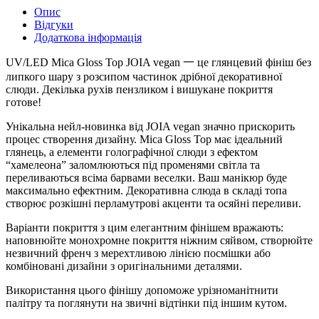
Опис
Відгуки
Додаткова інформація
UV/LED Mica Gloss Top JOIA vegan 一 це глянцевий фініш без
липкого шару з розсипом частинок дрібної декоративної
слюди. Декілька рухів пензликом і вишукане покриття
готове!
Унікальна нейл-новинка від JOIA vegan значно прискорить
процес створення дизайну. Mica Gloss Top має ідеальний
глянець, а елементи голографічної слюди з ефектом
“хамелеона” заломлюються під променями світла та
переливаються всіма барвами веселки. Ваш манікюр буде
максимально ефектним. Декоративна слюда в складі топа
створює розкішні перламутрові акценти та осяйні переливи.
Варіанти покриття з цим елегантним фінішем вражають:
наповнюйте монохромне покриття ніжним сяйвом, створюйте
незвичний френч з мерехтливою лінією посмішки або
комбіновані дизайни з оригінальними деталями.
Використання цього фінішу допоможе урізноманітнити
палітру та поглянути на звичні відтінки під іншим кутом.