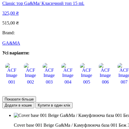
Classic тоp Ga&Ma/ Класичний топ 15 ml.
325,00
₴
515,00
₴
Brand:
GA&MA
Усі варіанти:
001
002
003
004
005
006
007
Показати більше
Додати в кошик
Купити в один клік
Cover base 001 Beige Ga&Ma / Камуфлююча база 001 Беж 