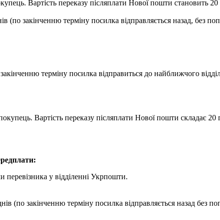
купець. Вартість переказу післяплати Нової пошти становить 20 г
ів (по закінченню терміну посилка відправляється назад, без по
о закінченню терміну посилка відправиться до найближчого відд
покупець. Вартість переказу післяплати Нової пошти складає 20 г
редплати:
и перевізника у відділенні Укрпошти.
днів (по закінченню терміну посилка відправляється назад без по