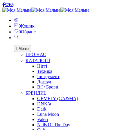
0
Кошик
0
Обране
Меню
ПРО НАС
КАТАЛОГ
Нігті
Техніка
Інструмент
Догляд
Вії / Брови
БРЕНДИ
GÉMELY (GA&MA)
DNK’a
Dark
Luna Moon
Valeri
Nails Of The Day
Cult