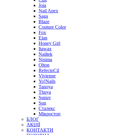
Joia
Nail Apex
Saga
Blaze
Couture Color
Fox
Elan
Honey Girl
Itawax
Nailtek
Nisima
Olton
RefectoCil
Vivienne
Yo!Nails
Tanoya
Thuya
Sunuv
Sun
Сталекс
Мікростоп
БЛОГ
АКЦІЇ
КОНТАКТИ