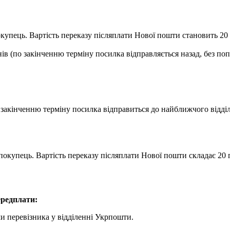
купець. Вартість переказу післяплати Нової пошти становить 20 г
ів (по закінченню терміну посилка відправляється назад, без по
о закінченню терміну посилка відправиться до найближчого відд
покупець. Вартість переказу післяплати Нової пошти складає 20 г
редплати:
и перевізника у відділенні Укрпошти.