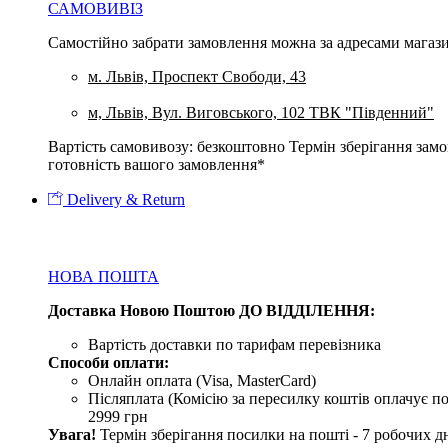
САМОВИВІЗ
Самостійно забрати замовлення можна за адресами магази
м. Львів, Проспект Свободи, 43
м, Львів, Вул. Виговського, 102 ТВК "Південний"
Вартість самовивозу: безкоштовно Термін зберігання замов
готовність вашого замовлення*
Delivery & Return
НОВА ПОШТА
Доставка Новою Поштою ДО ВІДДІЛЕННЯ:
Вартість доставки по тарифам перевізника
Способи оплати:
Онлайн оплата (Visa, MasterCard)
Післяплата (Комісію за пересилку коштів оплачує по
2999 грн
Увага!
Термін зберігання посилки на пошті - 7 робочих дн