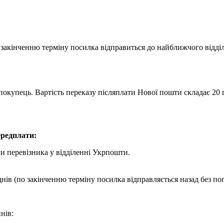
о закінченню терміну посилка відправиться до найближчого відд
покупець. Вартість переказу післяплати Нової пошти складає 20 г
редплати:
и перевізника у відділенні Укрпошти.
днів (по закінченню терміну посилка відправляється назад без по
нів: