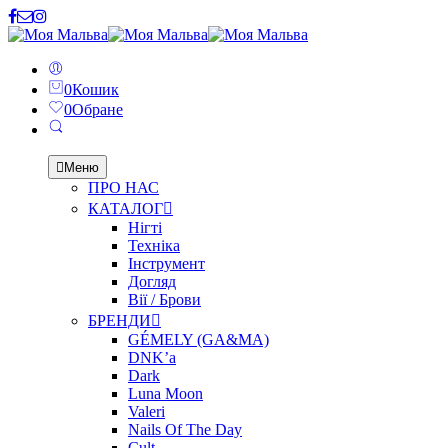
0
Кошик
0
Обране
Меню
ПРО НАС
КАТАЛОГ
Нігті
Техніка
Інструмент
Догляд
Вії / Брови
БРЕНДИ
GÉMELY (GA&MA)
DNK’a
Dark
Luna Moon
Valeri
Nails Of The Day
Cult