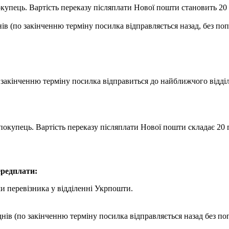
купець. Вартість переказу післяплати Нової пошти становить 20 г
ів (по закінченню терміну посилка відправляється назад, без по
о закінченню терміну посилка відправиться до найближчого відд
покупець. Вартість переказу післяплати Нової пошти складає 20 г
редплати:
и перевізника у відділенні Укрпошти.
днів (по закінченню терміну посилка відправляється назад без по