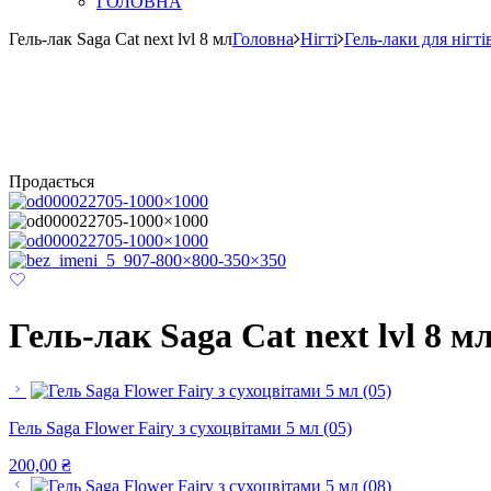
ГОЛОВНА
Гель-лак Saga Cat next lvl 8 мл
Головна
Нігті
Гель-лаки для нігті
Продається
Гель-лак Saga Cat next lvl 8 м
Гель Saga Flower Fairy з сухоцвітами 5 мл (05)
200,00
₴