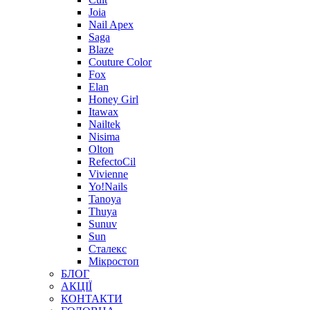
Joia
Nail Apex
Saga
Blaze
Couture Color
Fox
Elan
Honey Girl
Itawax
Nailtek
Nisima
Olton
RefectoCil
Vivienne
Yo!Nails
Tanoya
Thuya
Sunuv
Sun
Сталекс
Мікростоп
БЛОГ
АКЦІЇ
КОНТАКТИ