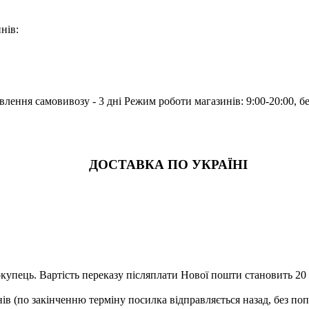
нів:
лення самовивозу - 3 дні Режим роботи магазинів: 9:00-20:00, б
ДОСТАВКА ПО УКРАЇНІ
купець. Вартість переказу післяплати Нової пошти становить 20 г
ів (по закінченню терміну посилка відправляється назад, без по