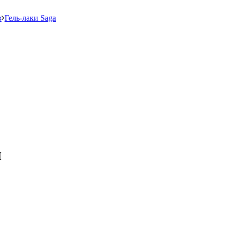
в
Гель-лаки Saga
л