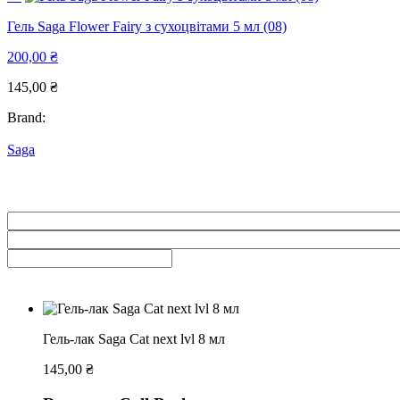
Гель Saga Flower Fairy з сухоцвітами 5 мл (08)
200,00
₴
145,00
₴
Brand:
Saga
Гель-лак Saga Cat next lvl 8 мл
145,00
₴