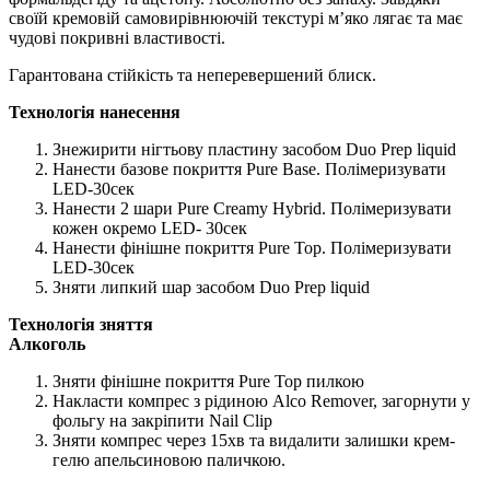
своїй кремовій самовирівнюючій текстурі м’яко лягає та має
чудові покривні властивості.
Гарантована стійкість та неперевершений блиск.
Технологія нанесення
Знежирити нігтьову пластину засобом Duo Prep liquid
Нанести базове покриття Pure Base. Полімеризувати
LED-30сек
Нанести 2 шари Pure Creamy Hybrid. Полімеризувати
кожен окремо LED- 30сек
Нанести фінішне покриття Pure Top. Полімеризувати
LED-30сек
Зняти липкий шар засобом Duo Prep liquid
Технологія зняття
Алкоголь
Зняти фінішне покриття Pure Top пилкою
Накласти компрес з рідиною Alco Remover, загорнути у
фольгу на закріпити Nail Clip
Зняти компрес через 15хв та видалити залишки крем-
гелю апельсиновою паличкою.