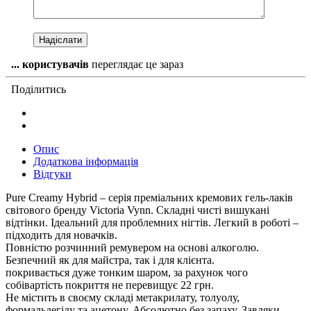
...
користувачів
переглядає це зараз
Поділитись
Опис
Додаткова інформація
Відгуки
Pure Creamy Hybrid – серія преміальних кремових гель-лаків
світового бренду Victoria Vynn. Складні чисті вишукані
відтінки. Ідеальний для проблемних нігтів. Легкий в роботі –
підходить для новачків.
Повністю розчинний ремувером на основі алкоголю.
Безпечний як для майстра, так і для клієнта.
покривається дуже тонким шаром, за рахунок чого
собівартість покриття не перевищує 22 грн.
Не містить в своєму складі метакрилату, толуолу,
формальдегіду та ацетону. Абсолютно без запаху. Завдяки