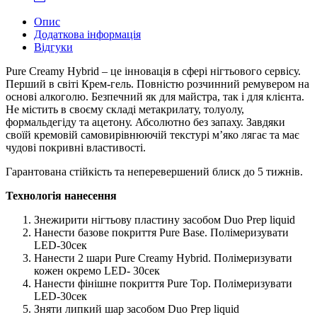
Опис
Додаткова інформація
Відгуки
Pure Creamy Hybrid – це інновація в сфері нігтьового сервісу.
Перший в світі Крем-гель. Повністю розчинний ремувером на
основі алкоголю. Безпечний як для майстра, так і для клієнта.
Не містить в своєму складі метакрилату, толуолу,
формальдегіду та ацетону. Абсолютно без запаху. Завдяки
своїй кремовій самовирівнюючій текстурі м’яко лягає та має
чудові покривні властивості.
Гарантована стійкість та неперевершений блиск до 5 тижнів.
Технологія нанесення
Знежирити нігтьову пластину засобом Duo Prep liquid
Нанести базове покриття Pure Base. Полімеризувати
LED-30сек
Нанести 2 шари Pure Creamy Hybrid. Полімеризувати
кожен окремо LED- 30сек
Нанести фінішне покриття Pure Top. Полімеризувати
LED-30сек
Зняти липкий шар засобом Duo Prep liquid