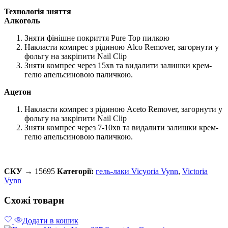
Технологія зняття
Алкоголь
Зняти фінішне покриття Pure Top пилкою
Накласти компрес з рідиною Alco Remover, загорнути у
фольгу на закріпити Nail Clip
Зняти компрес через 15хв та видалити залишки крем-
гелю апельсиновою паличкою.
Ацетон
Накласти компрес з рідиною Aceto Remover, загорнути у
фольгу на закріпити Nail Clip
Зняти компрес через 7-10хв та видалити залишки крем-
гелю апельсиновою паличкою.
СКУ →
15695
Категорії:
гель-лаки Vicyoria Vynn
,
Victoria
Vynn
Схожі товари
Додати в кошик