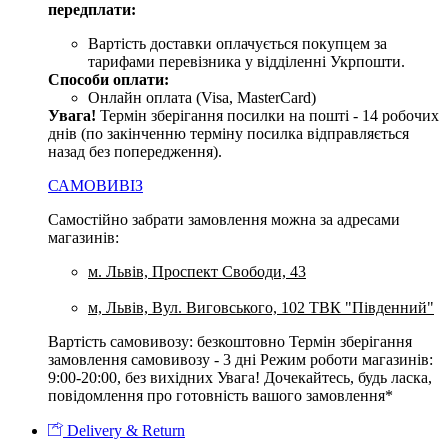
передплати:
Вартість доставки оплачується покупцем за
тарифами перевізника у відділенні Укрпошти.
Способи оплати:
Онлайн оплата (Visa, MasterCard)
Увага
!
Термін зберігання посилки на пошті - 14 робочих
днів (по закінченню терміну посилка відправляється
назад без попередження).
САМОВИВІЗ
Самостійно забрати замовлення можна за адресами
магазинів:
м. Львів, Проспект Свободи, 43
м, Львів, Вул. Виговського, 102 ТВК "Південний"
Вартість самовивозу: безкоштовно Термін зберігання
замовлення самовивозу - 3 дні Режим роботи магазинів:
9:00-20:00, без вихідних Увага! Дочекайтесь, будь ласка,
повідомлення про готовність вашого замовлення*
Delivery & Return