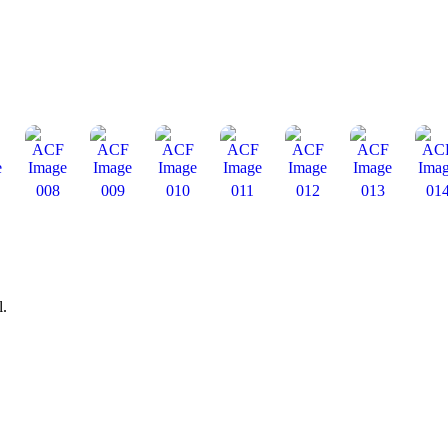
008
009
010
011
012
013
01