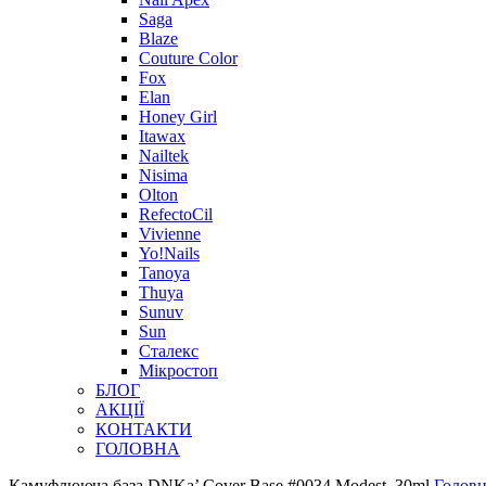
Saga
Blaze
Couture Color
Fox
Elan
Honey Girl
Itawax
Nailtek
Nisima
Olton
RefectoCil
Vivienne
Yo!Nails
Tanoya
Thuya
Sunuv
Sun
Сталекс
Мікростоп
БЛОГ
АКЦІЇ
КОНТАКТИ
ГОЛОВНА
Камуфлююча база DNKa’ Cover Base #0034 Modest, 30ml.
Головн