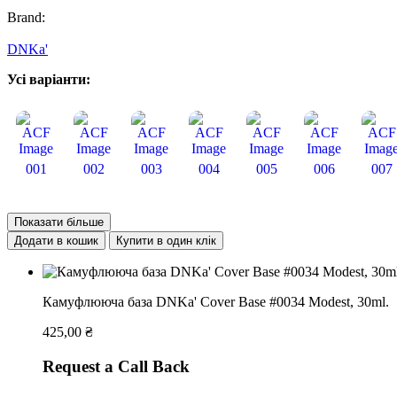
Brand:
DNKa'
Усі варіанти:
001
002
003
004
005
006
007
Показати більше
Додати в кошик
Купити в один клік
Камуфлююча база DNKa' Cover Base #0034 Modest, 30ml.
425,00
₴
Request a Call Back