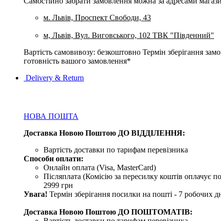
Самостійно забрати замовлення можна за адресами магази
м. Львів, Проспект Свободи, 43
м, Львів, Вул. Виговського, 102 ТВК "Південний"
Вартість самовивозу: безкоштовно Термін зберігання замов
готовність вашого замовлення*
Delivery & Return
НОВА ПОШТА
Доставка Новою Поштою ДО ВІДДІЛЕННЯ:
Вартість доставки по тарифам перевізника
Способи оплати:
Онлайн оплата (Visa, MasterCard)
Післяплата (Комісію за пересилку коштів оплачує по
2999 грн
Увага!
Термін зберігання посилки на пошті - 7 робочих дн
Доставка Новою Поштою ДО ПОШТОМАТІВ:
Вартість доставки по тарифам перевізника