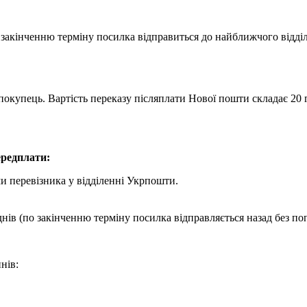
о закінченню терміну посилка відправиться до найближчого відд
покупець. Вартість переказу післяплати Нової пошти складає 20 г
редплати:
и перевізника у відділенні Укрпошти.
днів (по закінченню терміну посилка відправляється назад без по
нів: