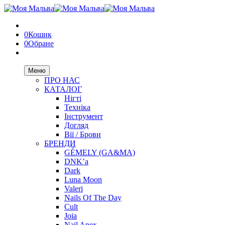
0
Кошик
0
Обране
Меню
ПРО НАС
КАТАЛОГ
Нігті
Техніка
Інструмент
Догляд
Вії / Брови
БРЕНДИ
GÉMELY (GA&MA)
DNK’a
Dark
Luna Moon
Valeri
Nails Of The Day
Cult
Joia
Nail Apex