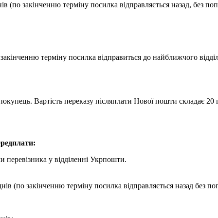
ів (по закінченню терміну посилка відправляється назад, без по
о закінченню терміну посилка відправиться до найближчого відд
покупець. Вартість переказу післяплати Нової пошти складає 20 г
редплати:
и перевізника у відділенні Укрпошти.
днів (по закінченню терміну посилка відправляється назад без по