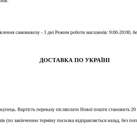
нів:
лення самовивозу - 3 дні Режим роботи магазинів: 9:00-20:00, б
ДОСТАВКА ПО УКРАЇНІ
купець. Вартість переказу післяплати Нової пошти становить 20 г
ів (по закінченню терміну посилка відправляється назад, без по