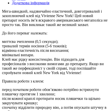
Додаткова інформація
Мега-швидкий, надзвичайно еластичний, довготривалий і
захоплюючий клей від Vivienne New York! Цей новий
препарат носить ім’я яскравого американського мегаполіса не
просто так. Він викликає такий же великий захват.
До його переваг належать:
миттєва зчеплення (0,5 секунди);
тривалий термін носіння (5-6 тижнів);
відмінна еластичність після висихання;
мінімальні випари.
Клей має рідку консистенцію. Він підходить для
професіоналів з високими вимогами до препарату. Якщо ви
такий же перфекціоніст у своїй справі, тоді поспішайте
спробувати новий клей New York від Vivienne!
Правила роботи з клеєм:
перед початком роботи обов’язково потрібно встряхнути
пляшечку протягом 1 хвилини;
після кожної краплі протирати носик пляшечки та щільно
закручувати кришку;
спочатку відділити природну вію, а потім опускати штучну в