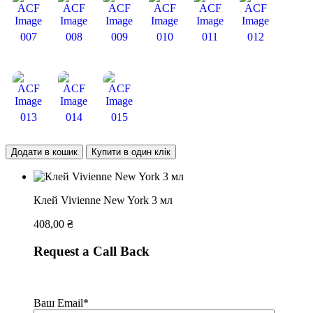
007
008
009
010
011
012
013
014
015
Додати в кошик
Купити в один клік
Клей Vivienne New York 3 мл
408,00
₴
Request a Call Back
Ваш Email*