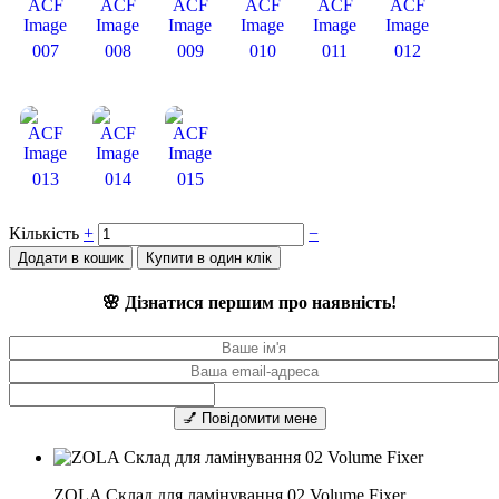
007
008
009
010
011
012
013
014
015
Кількість
+
−
Додати в кошик
Купити в один клік
🌸 Дізнатися першим про наявність!
💅 Повідомити мене
ZOLA Склад для ламінування 02 Volume Fixer