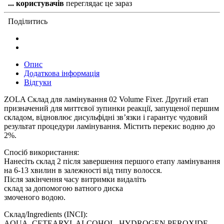
...
користувачів
переглядає це зараз
Поділитись
Опис
Додаткова інформація
Відгуки
ZOLA Склад для ламінування 02 Volume Fixer. Другий етап
призначений для миттєвої зупинки реакції, запущеної першим
складом, відновлює дисульфідні зв’язки і гарантує чудовий
результат процедури ламінування. Містить перекис водню до
2%.
Спосіб використання:
Нанесіть склад 2 після завершення першого етапу ламінування
на 6-13 хвилин в залежності від типу волосся.
Після закінчення часу витримки видаліть
склад за допомогою ватного диска
змоченого водою.
Склад/Ingredients (INCI):
AQUA, CETEARYL ALCOHOL, HYDROGEN PEROXIDE,