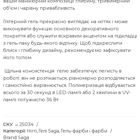
вашій манікюрній композиції глибину, тривимірний
об’єм і чарівну привабливість.
Глітерний гель прекрасно виглядає на нігтях і може
виконувати функцію основного декоративного
покриття або служити яскравим акцентом на підкладці
з гель-лаку будь-якого відтінку. Щоб підкреслити
блиск і глибину дизайну, рекомендуємо зафіксувати
його топом.
Щільна консистенція гелю забезпечує легкість в
роботі: він не розтікається, рівномірно розподіляється
і самостійно вирівнюється. Полімеризація відбувається
всього за 30 секунд в LED-лампі або 2 хвилини в UV-
лампі потужністю 36 Вт.
СКУ →
25034
Категорії:
Нігті
,
Гелі Saga
,
Гель-фарби і фарби
Brand:
Saga