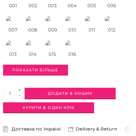
001
002
003
004
005
006
007
008
009
010
011
012
013
014
015
016
ПОКАЗАТИ БІЛЬШЕ
+
ДОДАТИ В КОШИК
−
КУПИТИ В ОДИН КЛІК
Доставка по Україні
Delivery & Return
A