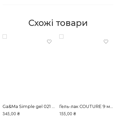
Схожі товари
Ga&Ma Simple gel 021 Pastelnyy / Сімпл гель 021 Пастельний
Гель-лак COUTURE 9 мл (056)
345,00
₴
155,00
₴