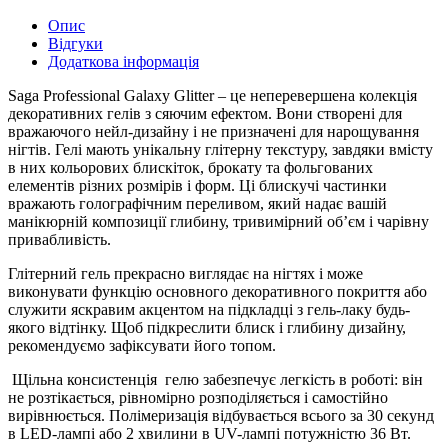
Опис
Відгуки
Додаткова інформація
Saga Professional Galaxy Glitter – це неперевершена колекція
декоративних гелів з сяючим ефектом. Вони створені для
вражаючого нейл-дизайну і не призначені для нарощування
нігтів. Гелі мають унікальну глітерну текстуру, завдяки вмісту
в них кольорових блискіток, брокату та фольгованих
елементів різних розмірів і форм. Ці блискучі частинки
вражають голографічним переливом, який надає вашій
манікюрній композиції глибину, тривимірний об’єм і чарівну
привабливість.
Глітерний гель прекрасно виглядає на нігтях і може
виконувати функцію основного декоративного покриття або
служити яскравим акцентом на підкладці з гель-лаку будь-
якого відтінку. Щоб підкреслити блиск і глибину дизайну,
рекомендуємо зафіксувати його топом.
Щільна консистенція гелю забезпечує легкість в роботі: він
не розтікається, рівномірно розподіляється і самостійно
вирівнюється. Полімеризація відбувається всього за 30 секунд
в LED-лампі або 2 хвилини в UV-лампі потужністю 36 Вт.