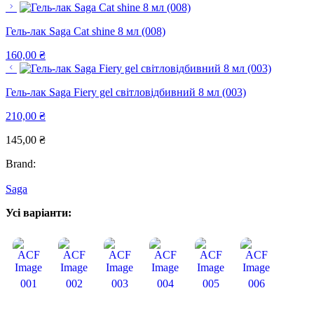
Гель-лак Saga Cat shine 8 мл (008)
160,00
₴
Гель-лак Saga Fiery gel світловідбивний 8 мл (003)
210,00
₴
145,00
₴
Brand:
Saga
Усі варіанти:
001
002
003
004
005
006