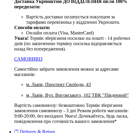
Доставка Укрпоштою ДО ВІДДІЛЕННЯ після 100%
передплати:
Вартість доставки оплачується покупцем за
тарифами перевізника у відділенні Укрпошти.
Способи оплати:
Онлайн оплата (Visa, MasterCard)
Увага
!
Термін зберігання посилки на пошті - 14 робочих
днів (по закінченню терміну посилка відправляється
назад без попередження).
САМОВИВІЗ
Самостійно забрати замовлення можна за адресами
магазинів:
м. Львів, Проспект Свободи, 43
м, Львів, Вул. Виговського, 102 ТВК "Південний"
Вартість самовивозу: безкоштовно Термін зберігання
замовлення самовивозу - 3 дні Режим роботи магазинів:
9:00-20:00, без вихідних Увага! Дочекайтесь, будь ласка,
повідомлення про готовність вашого замовлення*
Delivery & Return