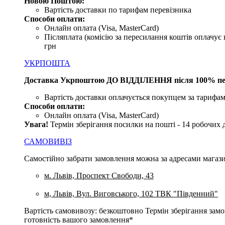
Новою Поштою:
Вартість доставки по тарифам перевізника
Способи оплати:
Онлайн оплата (Visa, MasterCard)
Післяплата (комісію за пересилання коштів оплачує 
грн
УКРПОШТА
Доставка Укрпоштою ДО ВІДДІЛЕННЯ після 100% пе
Вартість доставки оплачується покупцем за тарифам
Способи оплати:
Онлайн оплата (Visa, MasterCard)
Увага
!
Термін зберігання посилки на пошті - 14 робочих 
САМОВИВІЗ
Самостійно забрати замовлення можна за адресами магази
м. Львів, Проспект Свободи, 43
м, Львів, Вул. Виговського, 102 ТВК "Південний"
Вартість самовивозу: безкоштовно Термін зберігання замов
готовність вашого замовлення*