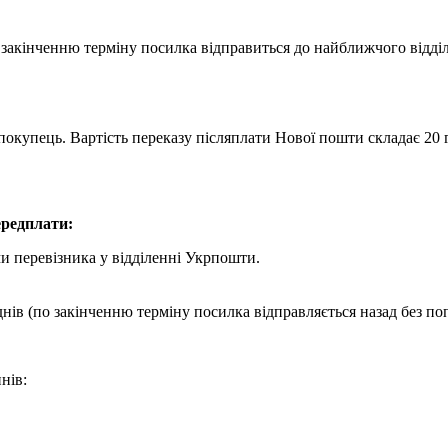
о закінченню терміну посилка відправиться до найближчого відд
покупець. Вартість переказу післяплати Нової пошти складає 20 г
редплати:
и перевізника у відділенні Укрпошти.
днів (по закінченню терміну посилка відправляється назад без по
нів: