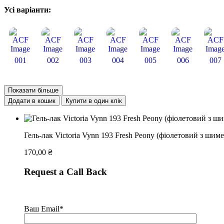
Усі варіанти:
001
002
003
004
005
006
007
Показати більше
Додати в кошик
Купити в один клік
Гель-лак Victoria Vynn 193 Fresh Peony (фіолетовий з шим
170,00
₴
Request a Call Back
Ваш Email*