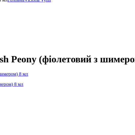
esh Peony (фіолетовий з шимеро
мером) 8 мл