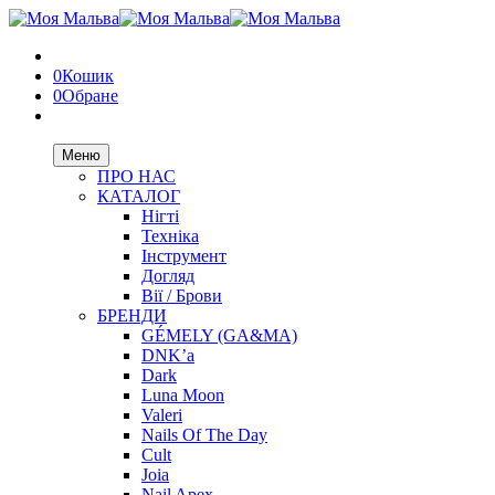
0
Кошик
0
Обране
Меню
ПРО НАС
КАТАЛОГ
Нігті
Техніка
Інструмент
Догляд
Вії / Брови
БРЕНДИ
GÉMELY (GA&MA)
DNK’a
Dark
Luna Moon
Valeri
Nails Of The Day
Cult
Joia
Nail Apex