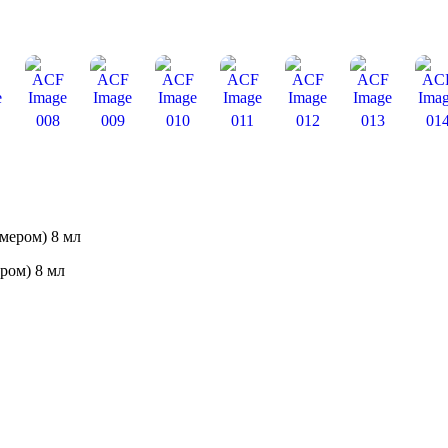
008
009
010
011
012
013
01
ером) 8 мл