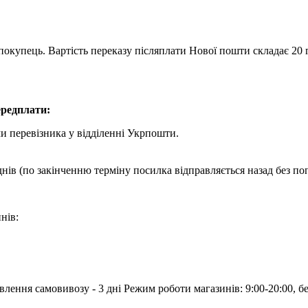
покупець. Вартість переказу післяплати Нової пошти складає 20 г
редплати:
и перевізника у відділенні Укрпошти.
днів (по закінченню терміну посилка відправляється назад без по
нів:
лення самовивозу - 3 дні Режим роботи магазинів: 9:00-20:00, б